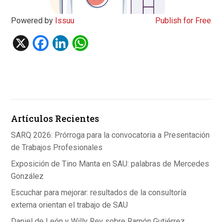
Powered by
Issuu
Publish for Free
X
F
Li
W
a
n
h
ce
ke
at
b
dI
s
o
n
A
Artículos Recientes
o
p
k
p
SARQ 2026: Prórroga para la convocatoria a Presentación
de Trabajos Profesionales
Exposición de Tino Manta en SAU: palabras de Mercedes
González
Escuchar para mejorar: resultados de la consultoría
externa orientan el trabajo de SAU
Daniel de León y Willy Rey sobre Ramón Gutiérrez