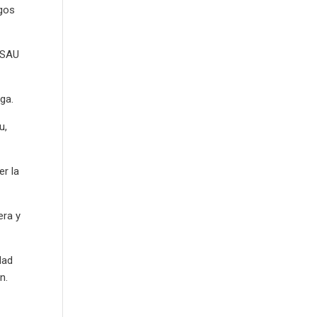
rgos
a SAU
ga.
u,
er la
era y
dad
n.