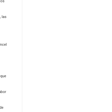
zos
 las
ancel
 que
abor
 de