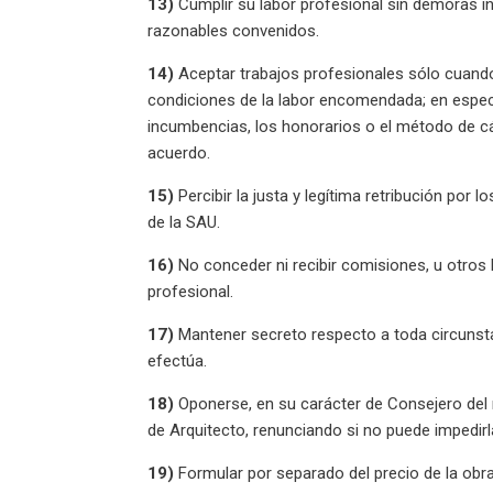
13)
Cumplir su labor profesional sin demoras inj
razonables convenidos.
14)
Aceptar trabajos profesionales sólo cuando 
condiciones de la labor encomendada; en especi
incumbencias, los honorarios o el método de cá
acuerdo.
15)
Percibir la justa y legítima retribución por 
de la SAU.
16)
No conceder ni recibir comisiones, u otros 
profesional.
17)
Mantener secreto respecto a toda circunstan
efectúa.
18)
Oponerse, en su carácter de Consejero del 
de Arquitecto, renunciando si no puede impedirl
19)
Formular por separado del precio de la obr