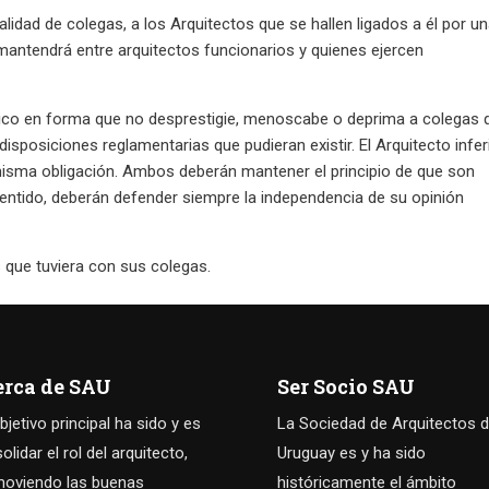
idad de colegas, a los Arquitectos que se hallen ligados a él por u
antendrá entre arquitectos funcionarios y quienes ejercen
ico en forma que no desprestigie, menoscabe o deprima a colegas 
disposiciones reglamentarias que pudieran existir. El Arquitecto infer
 misma obligación. Ambos deberán mantener el principio de que son
sentido, deberán defender siempre la independencia de su opinión
as que tuviera con sus colegas.
erca de SAU
Ser Socio SAU
bjetivo principal ha sido y es
La Sociedad de Arquitectos d
olidar el rol del arquitecto,
Uruguay es y ha sido
oviendo las buenas
históricamente el ámbito