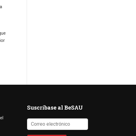
na
que
ior
Suscríbase al BeSAU
el