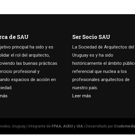
rca de SAU
Ser Socio SAU
jetivo principal ha sido y es
La Sociedad de Arquitectos del
idar el rol del arquitecto,
Uruguay es y ha sido
viendo las buenas prácticas
históricamente el ámbito públi
jercicio profesional y
referencial que nuclea a los
ando espacios de acción en
profesionales arquitectos de
ciedad.
nuestro país.
 más
Leer más
video, Uruguay | Integrante de
FPAA
,
AUDU
y
UIA
| Desarrollado por
Crudomedi