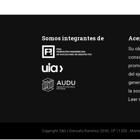
Somos integrantes de
Ace
Su ob
consol
promo
del e
gener
la so
Leer
Copyright SAU | Gonzalo Ramírez 2030, CP 11200 - Monte