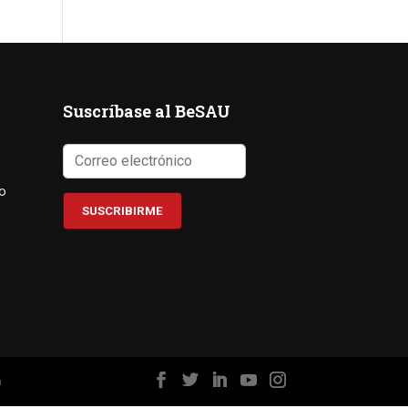
Suscríbase al BeSAU
co
a