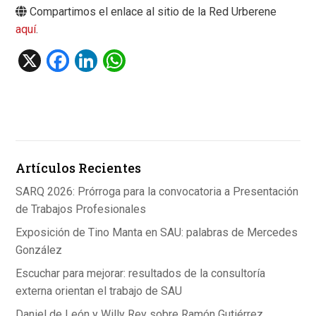
Compartimos el enlace al sitio de la Red Urberene
aquí
.
X
F
Li
W
a
n
h
ce
ke
at
b
dI
s
o
n
A
Artículos Recientes
o
p
k
p
SARQ 2026: Prórroga para la convocatoria a Presentación
de Trabajos Profesionales
Exposición de Tino Manta en SAU: palabras de Mercedes
González
Escuchar para mejorar: resultados de la consultoría
externa orientan el trabajo de SAU
Daniel de León y Willy Rey sobre Ramón Gutiérrez