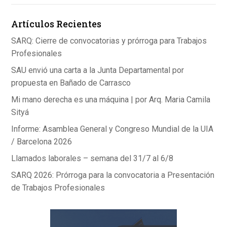
o
n
A
Artículos Recientes
o
p
k
p
SARQ: Cierre de convocatorias y prórroga para Trabajos
Profesionales
SAU envió una carta a la Junta Departamental por
propuesta en Bañado de Carrasco
Mi mano derecha es una máquina | por Arq. Maria Camila
Sityá
Informe: Asamblea General y Congreso Mundial de la UIA
/ Barcelona 2026
Llamados laborales – semana del 31/7 al 6/8
SARQ 2026: Prórroga para la convocatoria a Presentación
de Trabajos Profesionales