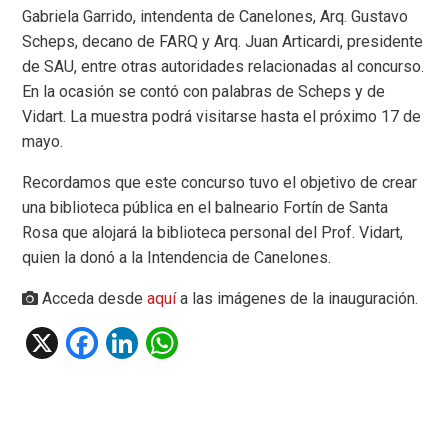
Gabriela Garrido, intendenta de Canelones, Arq. Gustavo
Scheps, decano de FARQ y Arq. Juan Articardi, presidente
de SAU, entre otras autoridades relacionadas al concurso.
En la ocasión se contó con palabras de Scheps y de
Vidart. La muestra podrá visitarse hasta el próximo 17 de
mayo.
Recordamos que este concurso tuvo el objetivo de crear
una biblioteca pública en el balneario Fortín de Santa
Rosa que alojará la biblioteca personal del Prof. Vidart,
quien la donó a la Intendencia de Canelones.
Acceda desde
aquí
a las imágenes de la inauguración.
X
F
Li
W
a
n
h
ce
ke
at
b
dI
s