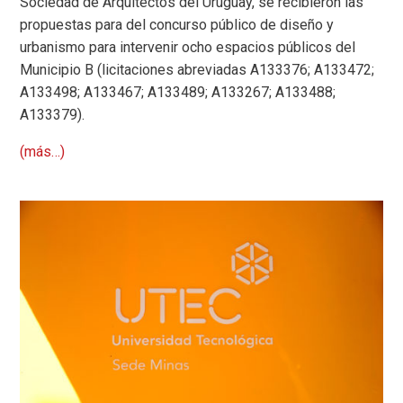
Sociedad de Arquitectos del Uruguay, se recibieron las
propuestas para del concurso público de diseño y
urbanismo para intervenir ocho espacios públicos del
Municipio B (licitaciones abreviadas A133376; A133472;
A133498; A133467; A133489; A133267; A133488;
A133379).
(más…)