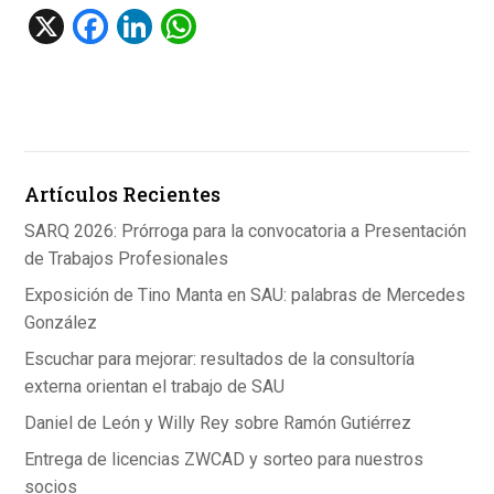
X
F
Li
W
a
n
h
ce
ke
at
b
dI
s
o
n
A
Artículos Recientes
o
p
k
p
SARQ 2026: Prórroga para la convocatoria a Presentación
de Trabajos Profesionales
Exposición de Tino Manta en SAU: palabras de Mercedes
González
Escuchar para mejorar: resultados de la consultoría
externa orientan el trabajo de SAU
Daniel de León y Willy Rey sobre Ramón Gutiérrez
Entrega de licencias ZWCAD y sorteo para nuestros
socios