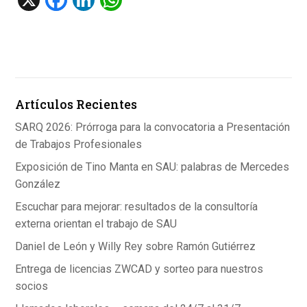
a
n
h
ce
ke
at
b
dI
s
o
n
A
Artículos Recientes
o
p
k
p
SARQ 2026: Prórroga para la convocatoria a Presentación
de Trabajos Profesionales
Exposición de Tino Manta en SAU: palabras de Mercedes
González
Escuchar para mejorar: resultados de la consultoría
externa orientan el trabajo de SAU
Daniel de León y Willy Rey sobre Ramón Gutiérrez
Entrega de licencias ZWCAD y sorteo para nuestros
socios