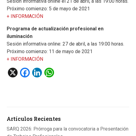
Sesión informativa online el 21 de abril, a las 19:00 horas.
Próximo comienzo: 5 de mayo de 2021
+ INFORMACIÓN
Programa de actualización profesional en
iluminación
Sesión informativa online: 27 de abril, a las 19:00 horas.
Próximo comienzo: 11 de mayo de 2021
+ INFORMACIÓN
X
F
Li
W
a
n
h
ce
ke
at
b
dI
s
o
n
A
Artículos Recientes
o
p
k
p
SARQ 2026: Prórroga para la convocatoria a Presentación