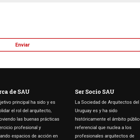
rca de SAU
Ser Socio SAU
jetivo principal ha sido y es
La Sociedad de Arquitectos del
idar el rol del arquitecto,
Uruguay es y ha sido
viendo las buenas prácticas
históricamente el ámbito públi
jercicio profesional y
referencial que nuclea a los
ando espacios de acción en
profesionales arquitectos de