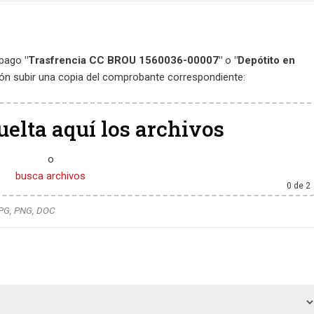
 pago
"Trasfrencia CC BROU 1560036-00007"
o
"Depótito en
ión subir una copia del comprobante correspondiente:
uelta aquí los archivos
o
busca archivos
0
de 2
JPG, PNG, DOC