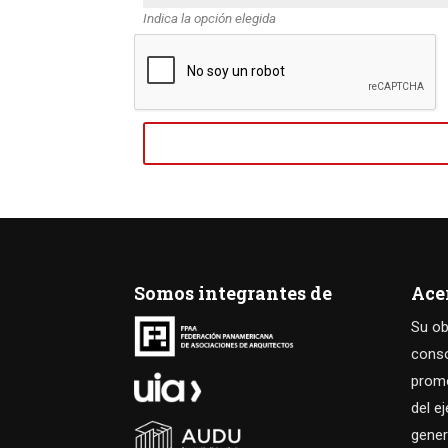
Indica la opción elegida
Somos integrantes de
Ace
Su ob
consol
promo
del e
gener