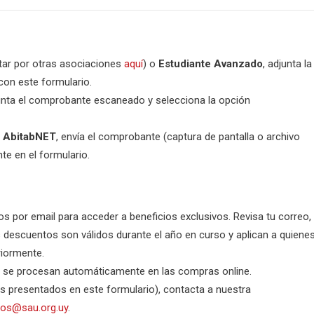
tar por otras asociaciones
aquí
) o
Estudiante Avanzado
, adjunta la
con este formulario.
junta el comprobante escaneado y selecciona la opción
o AbitabNET
, envía el comprobante (captura de pantalla o archivo
te en el formulario.
O
 por email para acceder a beneficios exclusivos. Revisa tu correo,
s descuentos son válidos durante el año en curso y aplican a quiene
riormente.
 se procesan automáticamente en las compras online.
os presentados en este formulario), contacta a nuestra
sos@sau.org.uy
.