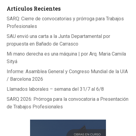
o
n
A
Artículos Recientes
o
p
k
p
SARQ: Cierre de convocatorias y prórroga para Trabajos
Profesionales
SAU envió una carta a la Junta Departamental por
propuesta en Bañado de Carrasco
Mi mano derecha es una máquina | por Arq. Maria Camila
Sityá
Informe: Asamblea General y Congreso Mundial de la UIA
/ Barcelona 2026
Llamados laborales – semana del 31/7 al 6/8
SARQ 2026: Prórroga para la convocatoria a Presentación
de Trabajos Profesionales