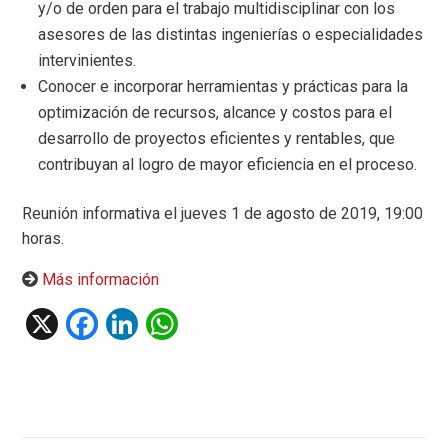
y/o de orden para el trabajo multidisciplinar con los
asesores de las distintas ingenierías o especialidades
intervinientes.
Conocer e incorporar herramientas y prácticas para la
optimización de recursos, alcance y costos para el
desarrollo de proyectos eficientes y rentables, que
contribuyan al logro de mayor eficiencia en el proceso.
Reunión informativa el jueves 1 de agosto de 2019, 19:00
horas.
Más información
X
F
Li
W
a
n
h
ce
ke
at
b
dI
s