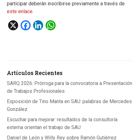
participar deberán inscribirse previamente a través de
este enlace
.
X
F
Li
W
a
n
h
ce
ke
at
b
dI
s
o
n
A
Artículos Recientes
o
p
k
p
SARQ 2026: Prórroga para la convocatoria a Presentación
de Trabajos Profesionales
Exposición de Tino Manta en SAU: palabras de Mercedes
González
Escuchar para mejorar: resultados de la consultoría
externa orientan el trabajo de SAU
Daniel de León y Willy Rey sobre Ramón Gutiérrez