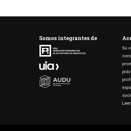
b
dI
s
o
n
A
o
p
k
p
Somos integrantes de
Ac
Su o
cons
prom
prác
prof
espa
soci
Lee