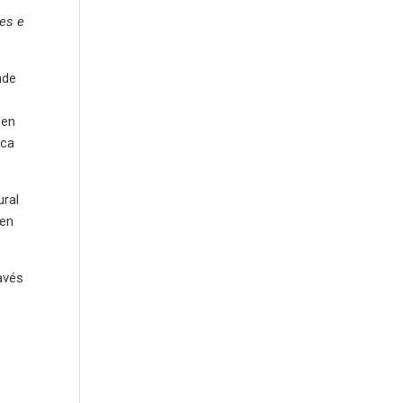
nes e
nde
 en
ica
ural
 en
ravés