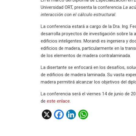
Universidad ORT, presenta la conferencia
La acú
interacción con el cálculo estructural
.
La conferencia estará a cargo de la Dra. Ing. Fe
desarrolla proyectos de investigación sobre la 
edificios inteligentes. Morandi es ingeniera y d
edificios de madera, particularmente en la tran
de los elementos de madera contralaminada.
La disertante se enfocará en los desafíos, soluc
de edificios de madera laminada. Su vasta exper
madera permitirá alcanzar los objetivos del dip
La conferencia será el viernes 14 de junio de 20
de
este enlace
.
X
F
Li
W
a
n
h
ce
ke
at