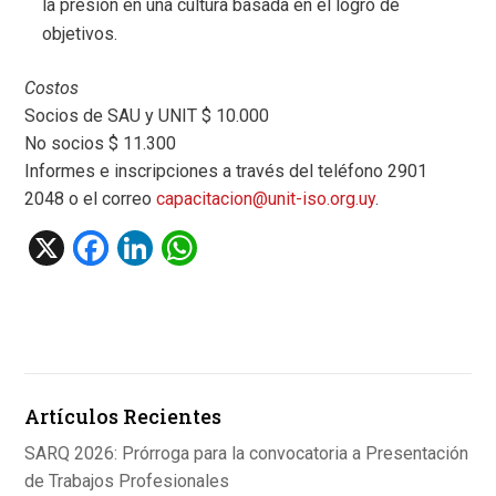
la presión en una cultura basada en el logro de
objetivos.
Costos
Socios de SAU y UNIT $ 10.000
No socios $ 11.300
Informes e inscripciones a través del teléfono 2901
2048 o el correo
capacitacion@unit-iso.
org.uy
.
X
F
Li
W
a
n
h
ce
ke
at
b
dI
s
o
n
A
Artículos Recientes
o
p
k
p
SARQ 2026: Prórroga para la convocatoria a Presentación
de Trabajos Profesionales