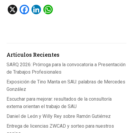
X
F
Li
W
a
n
h
ce
ke
at
b
dI
s
o
n
A
Artículos Recientes
o
p
k
p
SARQ 2026: Prórroga para la convocatoria a Presentación
de Trabajos Profesionales
Exposición de Tino Manta en SAU: palabras de Mercedes
González
Escuchar para mejorar: resultados de la consultoría
externa orientan el trabajo de SAU
Daniel de León y Willy Rey sobre Ramón Gutiérrez
Entrega de licencias ZWCAD y sorteo para nuestros