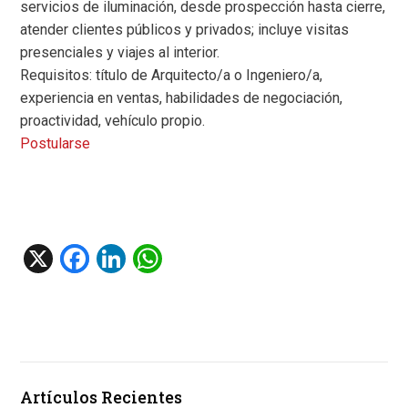
servicios de iluminación, desde prospección hasta cierre,
atender clientes públicos y privados; incluye visitas
presenciales y viajes al interior.
Requisitos: título de Arquitecto/a o Ingeniero/a,
experiencia en ventas, habilidades de negociación,
proactividad, vehículo propio.
Postularse
X
F
Li
W
a
n
h
ce
ke
at
b
dI
s
o
n
A
Artículos Recientes
o
p