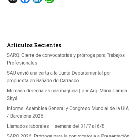
a
n
h
ce
ke
at
b
dI
s
o
n
A
Artículos Recientes
o
p
k
p
SARQ: Cierre de convocatorias y prórroga para Trabajos
Profesionales
SAU envió una carta a la Junta Departamental por
propuesta en Bañado de Carrasco
Mi mano derecha es una máquina | por Arq. Maria Camila
Sityá
Informe: Asamblea General y Congreso Mundial de la UIA
/ Barcelona 2026
Llamados laborales – semana del 31/7 al 6/8
SARQ 2026: Prórroga para la convocatoria a Presentación