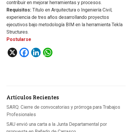
contribuir en mejorar herramientas y procesos.
Requisitos:
Título en Arquitectura o Ingeniería Civil;
experiencia de tres años desarrollando proyectos
ejecutivos bajo metodología BIM en la herramienta Tekla
Structures.
Postularse
X
F
Li
W
a
n
h
ce
ke
at
b
dI
s
o
n
A
Artículos Recientes
o
p
k
p
SARQ: Cierre de convocatorias y prórroga para Trabajos
Profesionales
SAU envió una carta a la Junta Departamental por
propuesta en Bañado de Carrasco