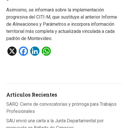
Asimismo, se informará sobre la implementación
progresiva del CITI-M, que sustituye al anterior Informe
de Alineaciones y Parámetros e incorpora información
territorial más completa y actualizada vinculada a cada
padrón de Montevideo.
X
F
Li
W
a
n
h
ce
ke
at
b
dI
s
o
n
A
Artículos Recientes
o
p
k
p
SARQ: Cierre de convocatorias y prórroga para Trabajos
Profesionales
SAU envió una carta a la Junta Departamental por
propuesta en Bañado de Carrasco