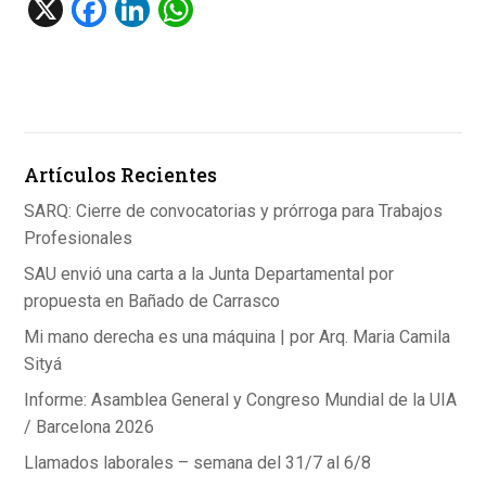
X
F
Li
W
a
n
h
ce
ke
at
b
dI
s
o
n
A
Artículos Recientes
o
p
k
p
SARQ: Cierre de convocatorias y prórroga para Trabajos
Profesionales
SAU envió una carta a la Junta Departamental por
propuesta en Bañado de Carrasco
Mi mano derecha es una máquina | por Arq. Maria Camila
Sityá
Informe: Asamblea General y Congreso Mundial de la UIA
/ Barcelona 2026
Llamados laborales – semana del 31/7 al 6/8