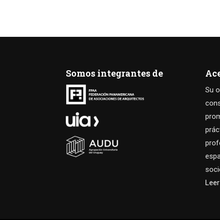
Somos integrantes de
Ac
Su o
cons
prom
prác
prof
espa
soci
Lee