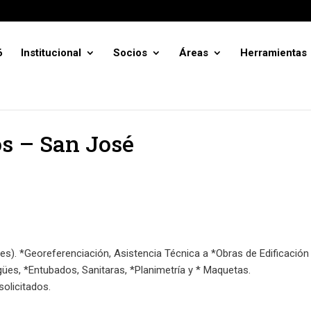
6
Institucional
Socios
Áreas
Herramientas
os – San José
s). *Georeferenciación, Asistencia Técnica a *Obras de Edificación
gües, *Entubados, Sanitaras, *Planimetría y * Maquetas.
olicitados.