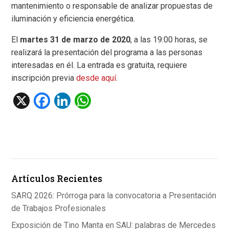
mantenimiento o responsable de analizar propuestas de
iluminación y eficiencia energética.
El
martes 31 de marzo de 2020
, a las 19:00 horas, se
realizará la presentación del programa a las personas
interesadas en él. La entrada es gratuita, requiere
inscripción previa
desde aquí
.
X
F
Li
W
a
n
h
ce
ke
at
b
dI
s
o
n
A
Artículos Recientes
o
p
k
p
SARQ 2026: Prórroga para la convocatoria a Presentación
de Trabajos Profesionales
Exposición de Tino Manta en SAU: palabras de Mercedes