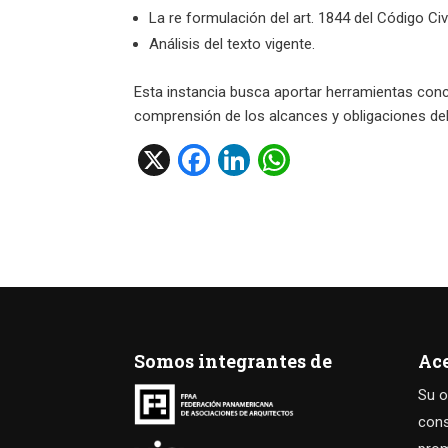
La re formulación del art. 1844 del Código Ci
Análisis del texto vigente.
Esta instancia busca aportar herramientas concep
comprensión de los alcances y obligaciones del 
X
F
Li
W
a
n
h
ce
ke
at
b
dI
s
o
n
A
o
p
k
p
Somos integrantes de
Ac
Su o
cons