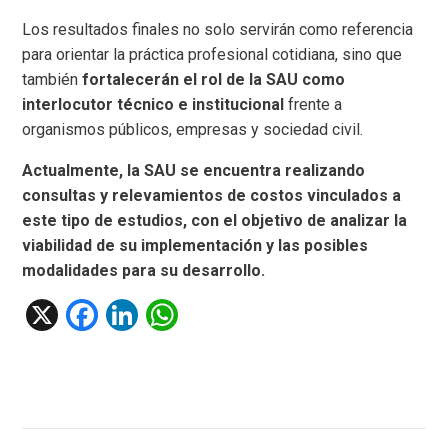
Los resultados finales no solo servirán como referencia
para orientar la práctica profesional cotidiana, sino que
también
fortalecerán el rol de la SAU como
interlocutor técnico e institucional
frente a
organismos públicos, empresas y sociedad civil.
Actualmente, la SAU se encuentra realizando
consultas y relevamientos de costos vinculados a
este tipo de estudios, con el objetivo de analizar la
viabilidad de su implementación y las posibles
modalidades para su desarrollo.
X
F
Li
W
a
n
h
ce
ke
at
b
dI
s
o
n
A