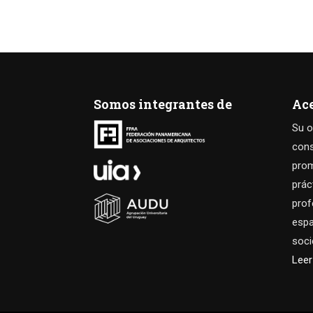
Somos integrantes de
Ac
Su o
cons
prom
prác
prof
espa
soci
Lee