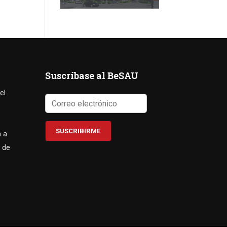
Suscríbase al BeSAU
el
a a
 de