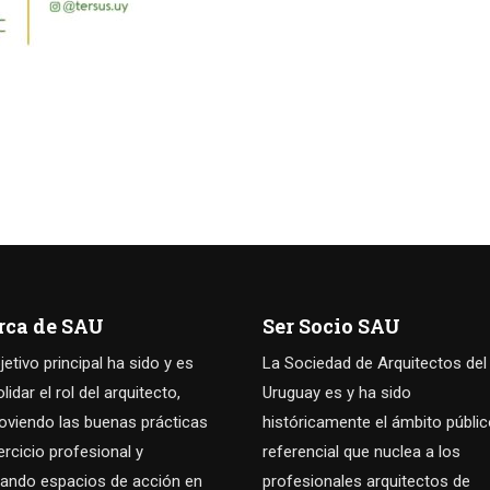
rca de SAU
Ser Socio SAU
jetivo principal ha sido y es
La Sociedad de Arquitectos del
idar el rol del arquitecto,
Uruguay es y ha sido
viendo las buenas prácticas
históricamente el ámbito públi
jercicio profesional y
referencial que nuclea a los
ando espacios de acción en
profesionales arquitectos de