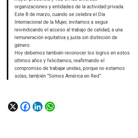
organizaciones y entidades de la actividad privada.
Este 8 de marzo, cuando se celebra el Día
Internacional de la Mujer, invitamos a seguir
reivindicando el acceso al trabajo de calidad, a una
remuneración equitativa y justa sin distinción de
género.
Hoy debemos también reconocer los logros en estos
últimos años y felicitarnos, reafirmando el
compromiso de trabajar unidas, porque no estamos
solas, también “Somos América en Red”.
X
F
Li
W
a
n
h
ce
ke
at
b
dI
s