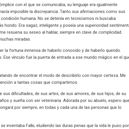
ómplice con el que se comunicaba, su lenguaje era igualmente
 hacía imposible la discrepancia. Tanto sus afirmaciones como sus
 condición humana. No se detenía en tecnicismos ni buscaba
s hondo. Era sagaz, inteligente y poseía una superioridad sentiment
me resuena su seseo al hablar, siempre en clave de complicidad.
muchas miradas.
r la fortuna inmensa de haberlo conocido y de haberlo querido.
 Ese vínculo fue la puerta de entrada a ese mundo mágico en el qu
ratando de encontrar el modo de describirlo con mayor certeza. Me
mención a tantas cosas que compartimos.
de sus dificultades, de sus artes, de sus amores, de sus hijos, de su
 años y sueña con ser veterinaria. Adorada por su abuelo, espero qu
olongará por siempre, en todas y cada una de las personas que lo
se inventaba Falki, eludiendo las duras penas que la vida le puso po