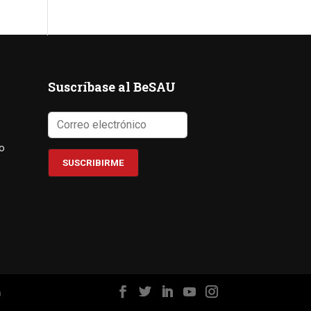
Suscríbase al BeSAU
co
a