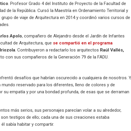
stico
. Profesor Grado 4 del Instituto de Proyecto de la Facultad de
dad de la República. Cursó la Maestría en Ordenamiento Territorial y
l grupo de viaje de Arquitectura en 2014 y coordinó varios cursos de
ades.
arlos Apolo
, compañero de Alejandro desde el Jardín de Infantes
cultad de Arquitectura, que
se compartió en el programa
driozola
. Contribuyeron a redactarlo los arquitectos
Raúl Vallés,
unto con sus compañeros de la Generación 79 de la FADU.
enfrentó desafíos que habrían oscurecido a cualquiera de nosotros. Y
 mundo reservado para los diferentes, lleno de colores y de
por su empatía y por una bondad profunda, de esas que se derraman
tos más serios, sus personajes parecían volar a su alrededor,
os son testigos de ello; cada una de sus creaciones estaba
l sabía habitar y compartir.