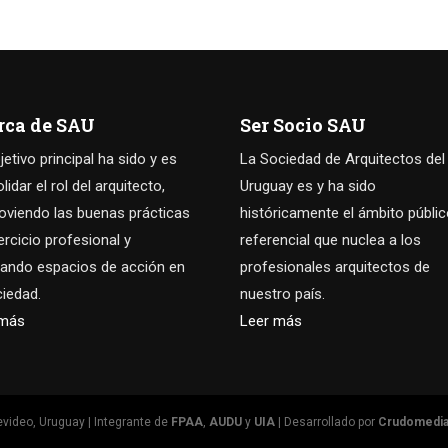
rca de SAU
Ser Socio SAU
jetivo principal ha sido y es
La Sociedad de Arquitectos del
idar el rol del arquitecto,
Uruguay es y ha sido
viendo las buenas prácticas
históricamente el ámbito públi
jercicio profesional y
referencial que nuclea a los
ando espacios de acción en
profesionales arquitectos de
ciedad.
nuestro país.
 más
Leer más
video, Uruguay | Integrante de
FPAA
,
AUDU
y
UIA
| Desarrollado por
Crudomedi