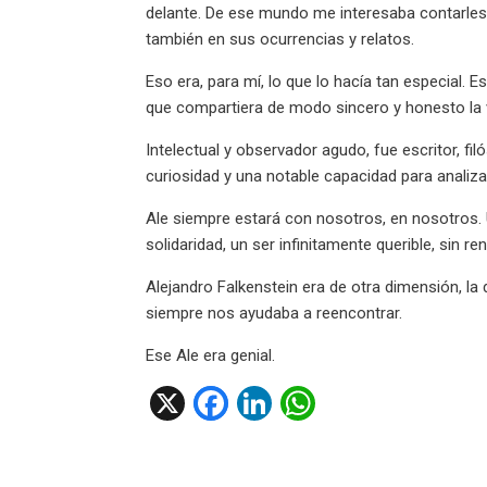
delante. De ese mundo me interesaba contarles
también en sus ocurrencias y relatos.
Eso era, para mí, lo que lo hacía tan especial. 
que compartiera de modo sincero y honesto la v
Intelectual y observador agudo, fue escritor, f
curiosidad y una notable capacidad para analiza
Ale siempre estará con nosotros, en nosotros.
solidaridad, un ser infinitamente querible, sin re
Alejandro Falkenstein era de otra dimensión, l
siempre nos ayudaba a reencontrar.
Ese Ale era genial.
X
F
Li
W
a
n
h
ce
ke
at