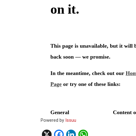
Powered by
Issuu
X
F
Li
W