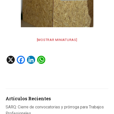
[MOSTRAR MINIATURAS]
X
F
Li
W
a
n
h
ce
ke
at
b
dI
s
o
n
A
Artículos Recientes
o
p
k
p
SARQ: Cierre de convocatorias y prórroga para Trabajos
Profesionales