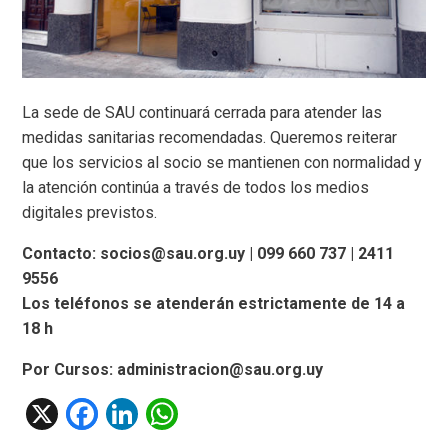
La sede de SAU continuará cerrada para atender las
medidas sanitarias recomendadas. Queremos reiterar
que los servicios al socio se mantienen con normalidad y
la atención continúa a través de todos los medios
digitales previstos.
Contacto: socios@sau.org.uy | 099 660 737 | 2411
9556
Los teléfonos se atenderán estrictamente de 14 a
18 h
Por Cursos: administracion@sau.org.uy
X
F
Li
W
a
n
h