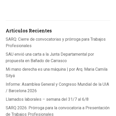
ce
ke
at
b
dI
s
o
n
A
Artículos Recientes
o
p
k
p
SARQ: Cierre de convocatorias y prórroga para Trabajos
Profesionales
SAU envió una carta a la Junta Departamental por
propuesta en Bañado de Carrasco
Mi mano derecha es una máquina | por Arq. Maria Camila
Sityá
Informe: Asamblea General y Congreso Mundial de la UIA
/ Barcelona 2026
Llamados laborales – semana del 31/7 al 6/8
SARQ 2026: Prórroga para la convocatoria a Presentación
de Trabajos Profesionales