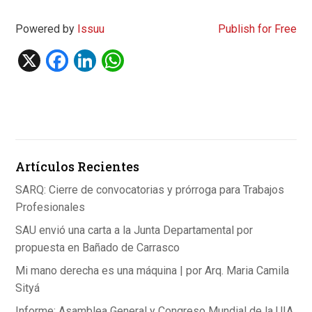
Powered by
Issuu
Publish for Free
X
F
Li
W
a
n
h
ce
ke
at
b
dI
s
o
n
A
Artículos Recientes
o
p
k
p
SARQ: Cierre de convocatorias y prórroga para Trabajos
Profesionales
SAU envió una carta a la Junta Departamental por
propuesta en Bañado de Carrasco
Mi mano derecha es una máquina | por Arq. Maria Camila
Sityá
Informe: Asamblea General y Congreso Mundial de la UIA