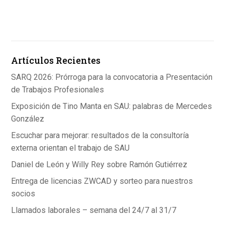
a
n
h
ce
ke
at
b
dI
s
o
n
A
Artículos Recientes
o
p
k
p
SARQ 2026: Prórroga para la convocatoria a Presentación
de Trabajos Profesionales
Exposición de Tino Manta en SAU: palabras de Mercedes
González
Escuchar para mejorar: resultados de la consultoría
externa orientan el trabajo de SAU
Daniel de León y Willy Rey sobre Ramón Gutiérrez
Entrega de licencias ZWCAD y sorteo para nuestros
socios
Llamados laborales – semana del 24/7 al 31/7