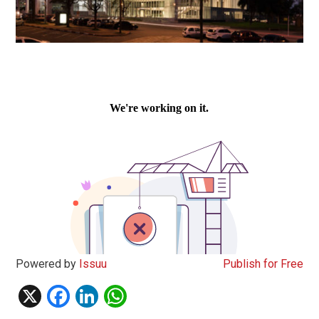
Powered by
Issuu
Publish for Free
X
F
Li
W