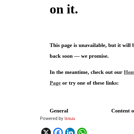
Powered by
Issuu
X
F
Li
W