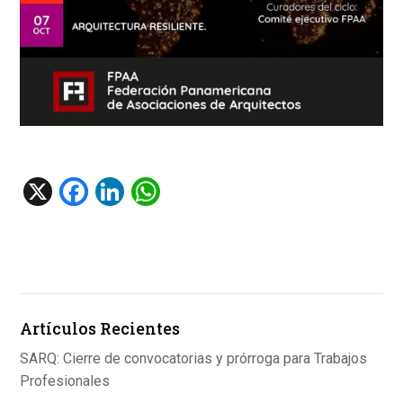
X
F
Li
W
a
n
h
ce
ke
at
b
dI
s
o
n
A
Artículos Recientes
o
p
k
p
SARQ: Cierre de convocatorias y prórroga para Trabajos
Profesionales