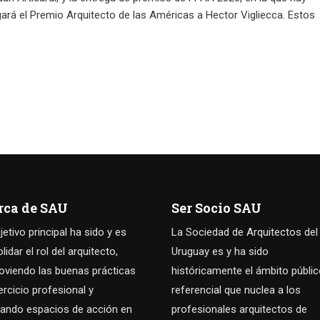
rá el Premio Arquitecto de las Américas a Hector Vigliecca. Estos
rca de SAU
Ser Socio SAU
jetivo principal ha sido y es
La Sociedad de Arquitectos del
idar el rol del arquitecto,
Uruguay es y ha sido
viendo las buenas prácticas
históricamente el ámbito públi
jercicio profesional y
referencial que nuclea a los
ando espacios de acción en
profesionales arquitectos de