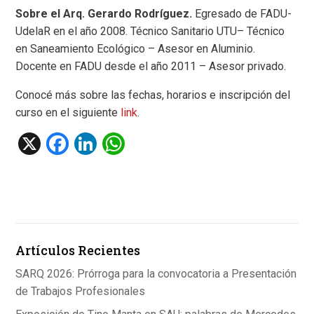
Sobre el Arq. Gerardo Rodríguez.
Egresado de FADU-
UdelaR en el año 2008. Técnico Sanitario UTU– Técnico
en Saneamiento Ecológico – Asesor en Aluminio.
Docente en FADU desde el año 2011 – Asesor privado.
Conocé más sobre las fechas, horarios e inscripción del
curso en el siguiente
link
.
X
F
Li
W
a
n
h
ce
ke
at
b
dI
s
o
n
A
Artículos Recientes
o
p
k
p
SARQ 2026: Prórroga para la convocatoria a Presentación
de Trabajos Profesionales