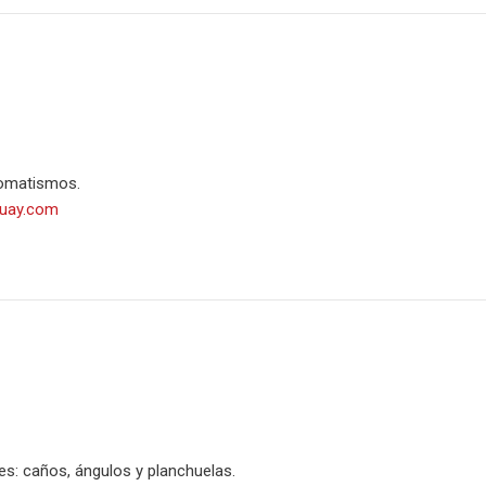
tomatismos.
guay.com
es: caños, ángulos y planchuelas.