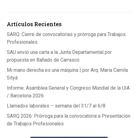
b
dI
s
o
n
A
Artículos Recientes
o
p
k
p
SARQ: Cierre de convocatorias y prórroga para Trabajos
Profesionales
SAU envió una carta a la Junta Departamental por
propuesta en Bañado de Carrasco
Mi mano derecha es una máquina | por Arq. Maria Camila
Sityá
Informe: Asamblea General y Congreso Mundial de la UIA
/ Barcelona 2026
Llamados laborales – semana del 31/7 al 6/8
SARQ 2026: Prórroga para la convocatoria a Presentación
de Trabajos Profesionales