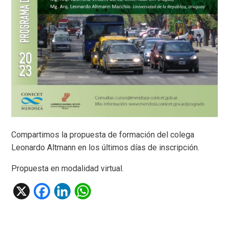
Compartimos la propuesta de formación del colega
Leonardo Altmann en los últimos días de inscripción.
Propuesta en modalidad virtual.
X
F
Li
W
a
n
h
ce
ke
at