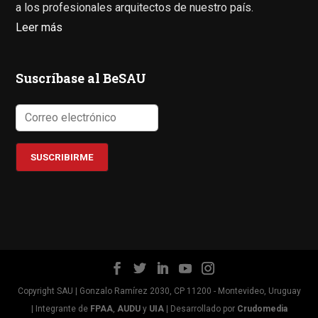
a los profesionales arquitectos de nuestro país.
Leer más
Suscríbase al BeSAU
Copyright SAU | Gonzalo Ramírez 2030, CP 11200 - Montevideo, Uruguay
| Integrante de
FPAA
,
AUDU
y
UIA
| Desarrollado por
Crudomedia