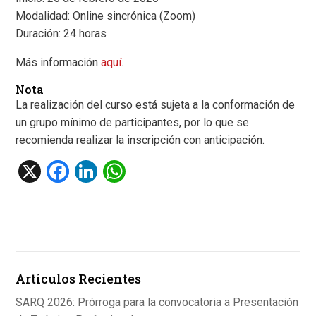
Modalidad: Online sincrónica (Zoom)
Duración: 24 horas
Más información
aquí
.
Nota
La realización del curso está sujeta a la conformación de
un grupo mínimo de participantes, por lo que se
recomienda realizar la inscripción con anticipación.
X
F
Li
W
a
n
h
ce
ke
at
b
dI
s
o
n
A
Artículos Recientes
o
p
k
p
SARQ 2026: Prórroga para la convocatoria a Presentación