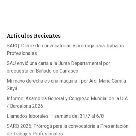
ce
ke
at
b
dI
s
o
n
A
Artículos Recientes
o
p
k
p
SARQ: Cierre de convocatorias y prórroga para Trabajos
Profesionales
SAU envió una carta a la Junta Departamental por
propuesta en Bañado de Carrasco
Mi mano derecha es una máquina | por Arq. Maria Camila
Sityá
Informe: Asamblea General y Congreso Mundial de la UIA
/ Barcelona 2026
Llamados laborales – semana del 31/7 al 6/8
SARQ 2026: Prórroga para la convocatoria a Presentación
de Trabajos Profesionales