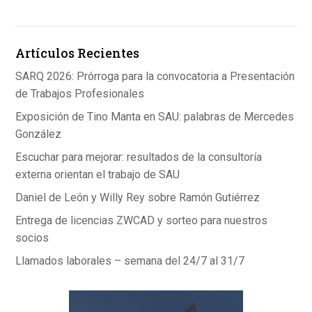
b
dI
s
o
n
A
Artículos Recientes
o
p
k
p
SARQ 2026: Prórroga para la convocatoria a Presentación
de Trabajos Profesionales
Exposición de Tino Manta en SAU: palabras de Mercedes
González
Escuchar para mejorar: resultados de la consultoría
externa orientan el trabajo de SAU
Daniel de León y Willy Rey sobre Ramón Gutiérrez
Entrega de licencias ZWCAD y sorteo para nuestros
socios
Llamados laborales – semana del 24/7 al 31/7