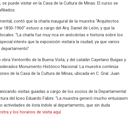
 se puede visitar en la Casa de la Cultura de Minas. El curso se
afiliados.
mental, contó que la charla inaugural de la muestra “Arquitectos
ur 1850-1960” estuvo a cargo del Arq. Daniel de León, y que la
locales. “La charla fue muy rica en anécdotas e historia sobre los
ecial interés que la exposición visitara la ciudad, ya que varios
l departamento”.
u obra Ventorrillo de la Buena Vista, y del catalán Cayetano Buigas y
nsiderados Monumento Histórico Nacional. La muestra continúa
ciones de la Casa de la Cultura de Minas, ubicada en C. Gral. Juan
ganizando visitas guiadas a cargo de los socios de la Departamental
tectura del liceo Eduardo Fabini. “La muestra generó mucho entusias
ndo actividades de ésta índole al departamento, que sin duda
ra y los horarios de visita aquí.