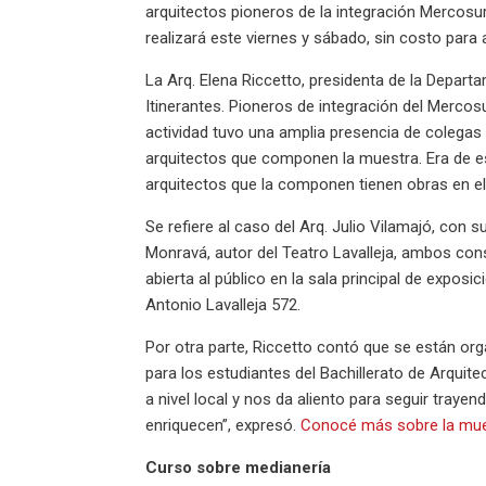
arquitectos pioneros de la integración Mercosur,
realizará este viernes y sábado, sin costo para 
La Arq. Elena Riccetto, presidenta de la Departa
Itinerantes. Pioneros de integración del Mercos
actividad tuvo una amplia presencia de colegas 
arquitectos que componen la muestra. Era de esp
arquitectos que la componen tienen obras en e
Se refiere al caso del Arq. Julio Vilamajó, con s
Monravá, autor del Teatro Lavalleja, ambos co
abierta al público en la sala principal de exposi
Antonio Lavalleja 572.
Por otra parte, Riccetto contó que se están or
para los estudiantes del Bachillerato de Arqui
a nivel local y nos da aliento para seguir traye
enriquecen”, expresó.
Conocé más sobre la muest
Curso sobre medianería