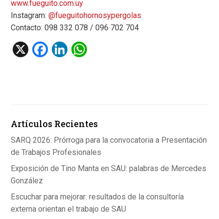
www.fueguito.com.uy
Instagram:
@fueguitohornosypergolas
Contacto: 098 332 078 / 096 702 704
X
F
Li
W
a
n
h
ce
ke
at
b
dI
s
o
n
A
Artículos Recientes
o
p
k
p
SARQ 2026: Prórroga para la convocatoria a Presentación
de Trabajos Profesionales
Exposición de Tino Manta en SAU: palabras de Mercedes
González
Escuchar para mejorar: resultados de la consultoría
externa orientan el trabajo de SAU