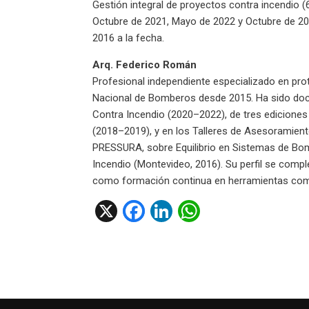
Gestión integral de proyectos contra incendio 
Octubre de 2021, Mayo de 2022 y Octubre de 2022
2016 a la fecha.
Arq. Federico Román
Profesional independiente especializado en pro
Nacional de Bomberos desde 2015. Ha sido doce
Contra Incendio (2020–2022), de tres ediciones
(2018–2019), y en los Talleres de Asesoramient
PRESSURA, sobre Equilibrio en Sistemas de B
Incendio (Montevideo, 2016). Su perfil se comp
como formación continua en herramientas c
X
F
Li
W
a
n
h
ce
ke
at
b
dI
s
o
n
A