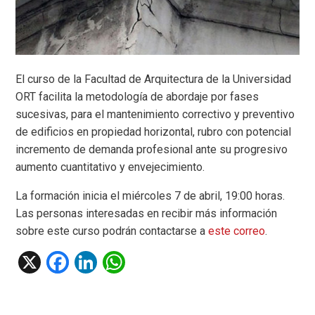
El curso de la Facultad de Arquitectura de la Universidad
ORT facilita la metodología de abordaje por fases
sucesivas, para el mantenimiento correctivo y preventivo
de edificios en propiedad horizontal, rubro con potencial
incremento de demanda profesional ante su progresivo
aumento cuantitativo y envejecimiento.
La formación inicia el miércoles 7 de abril, 19:00 horas.
Las personas interesadas en recibir más información
sobre este curso podrán contactarse a
este correo
.
X
F
Li
W
a
n
h
ce
ke
at