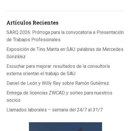
b
dI
s
o
n
A
Artículos Recientes
o
p
k
p
SARQ 2026: Prórroga para la convocatoria a Presentación
de Trabajos Profesionales
Exposición de Tino Manta en SAU: palabras de Mercedes
González
Escuchar para mejorar: resultados de la consultoría
externa orientan el trabajo de SAU
Daniel de León y Willy Rey sobre Ramón Gutiérrez
Entrega de licencias ZWCAD y sorteo para nuestros
socios
Llamados laborales – semana del 24/7 al 31/7