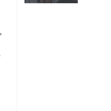
e
u
de
e
.