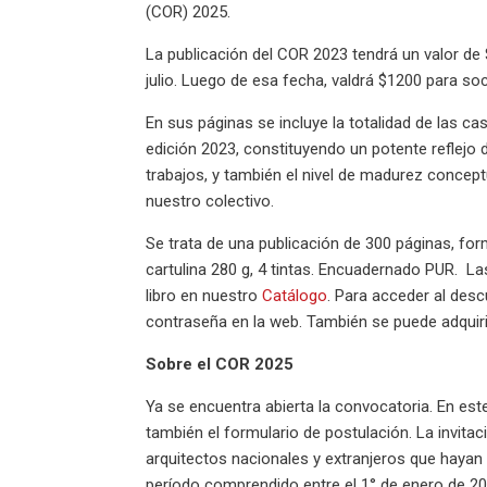
(COR) 2025.
La publicación del COR 2023 tendrá un valor de
julio. Luego de esa fecha, valdrá $1200 para so
En sus páginas se incluye la totalidad de las 
edición 2023, constituyendo un potente reflejo 
trabajos, y también el nivel de madurez conceptu
nuestro colectivo.
Se trata de una publicación de 300 páginas, fo
cartulina 280 g, 4 tintas. Encuadernado PUR. L
libro en nuestro
Catálogo
. Para acceder al des
contraseña en la web. También se puede adquiri
Sobre el COR 2025
Ya se encuentra abierta la convocatoria. En est
también el formulario de postulación. La invitac
arquitectos nacionales y extranjeros que hayan r
período comprendido entre el 1° de enero de 20