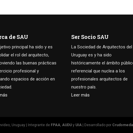
rca de SAU
Ser Socio SAU
jetivo principal ha sido y es
La Sociedad de Arquitectos del
idar el rol del arquitecto,
Uruguay es y ha sido
viendo las buenas prácticas
históricamente el ámbito públi
jercicio profesional y
referencial que nuclea a los
ando espacios de acción en
profesionales arquitectos de
ciedad.
nuestro país.
 más
Leer más
video, Uruguay | Integrante de
FPAA
,
AUDU
y
UIA
| Desarrollado por
Crudomedi