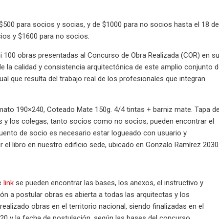
 $500 para socios y socias, y de $1000 para no socios hasta el 18 d
cios y $1600 para no socios.
casi 100 obras presentadas al Concurso de Obra Realizada (COR) en s
de la calidad y consistencia arquitectónica de este amplio conjunto 
al que resulta del trabajo real de los profesionales que integran
rmato 190×240, Coteado Mate 150g. 4/4 tintas + barniz mate. Tapa d
as y los colegas, tanto socios como no socios, pueden encontrar el
cuento de socio es necesario estar logueado con usuario y
r el libro en nuestro edificio sede, ubicado en Gonzalo Ramírez 2030
e
link
se pueden encontrar las bases, los anexos, el instructivo y
ión a postular obras es abierta a todas las arquitectas y los
ealizado obras en el territorio nacional, siendo finalizadas en el
20 y la fecha de postulación, según las bases del concurso.