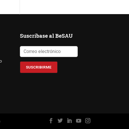
Suscríbase al BeSAU
co
a