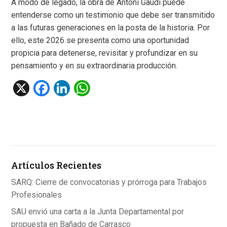
A modo de legado, la obra de Antoni Gaudí puede
entenderse como un testimonio que debe ser transmitido
a las futuras generaciones en la posta de la historia. Por
ello, este 2026 se presenta como una oportunidad
propicia para detenerse, revisitar y profundizar en su
pensamiento y en su extraordinaria producción.
X
F
Li
W
a
n
h
ce
ke
at
b
dI
s
o
n
A
Artículos Recientes
o
p
k
p
SARQ: Cierre de convocatorias y prórroga para Trabajos
Profesionales
SAU envió una carta a la Junta Departamental por
propuesta en Bañado de Carrasco