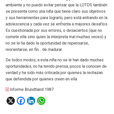
ambiente y no puedo evitar pensar que la LOTDS también
se presenta como una niña que tiene claro sus objetivos
y sus herramientas para lograrlo, pero está entrando en la
adolescencia y cada vez se enfrenta a mayores desafíos.
Es cuestionada por sus errores, o desaciertos (que no
comete ella sino quien la interpreta mal muchas veces) y
no se le ha dado la oportunidad de repensarse,
reorientarse, en fin… de madurar.
De todos modos, a esta niña no se le han dado muchas
oportunidades, no ha tenido prensa, pocos la conocen de
verdad y ha sido más criticada por quienes la rechazan
que defendida por quienes creen en ella.
[i]
Informe Brundtland 1987
X
F
Li
W
a
n
h