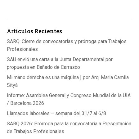
ce
ke
at
b
dI
s
o
n
A
Artículos Recientes
o
p
k
p
SARQ: Cierre de convocatorias y prórroga para Trabajos
Profesionales
SAU envió una carta a la Junta Departamental por
propuesta en Bañado de Carrasco
Mi mano derecha es una máquina | por Arq. Maria Camila
Sityá
Informe: Asamblea General y Congreso Mundial de la UIA
/ Barcelona 2026
Llamados laborales – semana del 31/7 al 6/8
SARQ 2026: Prórroga para la convocatoria a Presentación
de Trabajos Profesionales