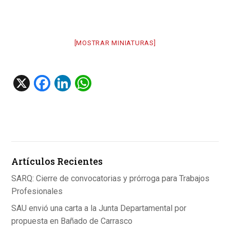
[MOSTRAR MINIATURAS]
X
F
Li
W
a
n
h
ce
ke
at
b
dI
s
o
n
A
Artículos Recientes
o
p
k
p
SARQ: Cierre de convocatorias y prórroga para Trabajos
Profesionales
SAU envió una carta a la Junta Departamental por
propuesta en Bañado de Carrasco